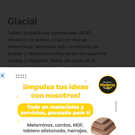
Glacial
Tablero de partículas aglomeradas (MDP),
recubierto en ambas caras con resinas
melamínicas, laminadas bajo condiciones de
presión y temperatura obteniendo una superficie
cerrada y resistente. Puede ser usado en la
fabricación de mobiliario y remodelación de
interiores.
Marca:
Duratex
Dimensiones:
183 x 244
Disponible en texturas:
Soft (bajo pedido) – Rustik (bajo pedido) –