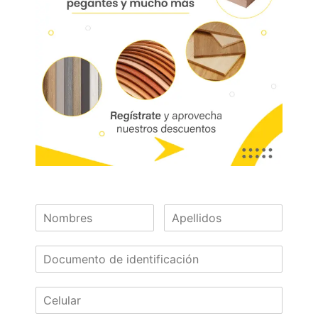
Madera
Supercor – Unicor – Superfondo
Características:
Resistencia al desgaste, al impacto, a
rayones, a agentes químicos y altas
temperaturas.
Se puede usar vertical y horizontalmente
en superficies de tráfico medio
Disponible con tecnología RH (Resistencia
a la humedad)
Las dos caras del tablero tienen las
mismas características.
Calibres (mm):
Disponibles: Sobre pedido:
4.0, 5.0, 15, 18, 36 9, 12, 25, 30
¿Necesitas asesoría?
¡Escríbenos!