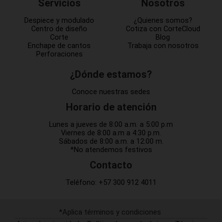
Servicios
Nosotros
Despiece y modulado
¿Quienes somos?
Centro de diseño
Cotiza con CorteCloud
Corte
Blog
Enchape de cantos
Trabaja con nosotros
Perforaciones
¿Dónde estamos?
Conoce nuestras sedes
Horario de atención
Lunes a jueves de 8:00 a.m. a 5:00 p.m
Viernes de 8:00 a.m a 4:30 p.m.
Sábados de 8:00 a.m. a 12:00 m.
*No atendemos festivos
Contacto
Teléfono:
+57 300 912 4011
*Aplica términos y condiciones