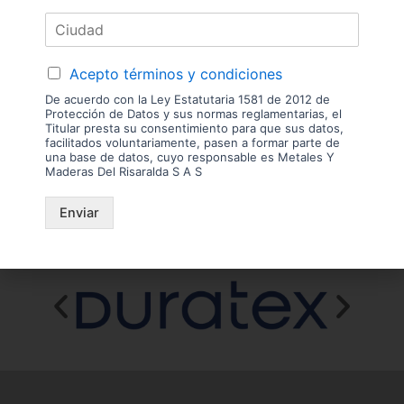
Las imágenes mostradas son de referencia y los colores podrían variar
en físico. Los costos de envío son variables y serán asumidos por el
comprador. No incluye servicios como corte, cantos o enchape. Sólo
despachamos tableros en la zona urbana de las ciudades donde
Acepto términos y condiciones
tenemos sucursal. Disponibilidad de mercancía sujeta a verificación de
inventario. Precio sujeto a cambios sin previo aviso.
De acuerdo con la Ley Estatutaria 1581 de 2012 de
Protección de Datos y sus normas reglamentarias, el
Titular presta su consentimiento para que sus datos,
Nuestras
facilitados voluntariamente, pasen a formar parte de
una base de datos, cuyo responsable es Metales Y
Maderas Del Risaralda S A S
Marcas
Enviar