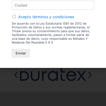
Las imágenes mostradas son de referencia y los colores podrían variar
en físico. Los costos de envío son variables y serán asumidos por el
comprador. No incluye servicios como corte, cantos o enchape. Sólo
despachamos tableros en la zona urbana de las ciudades donde
tenemos sucursal. Disponibilidad de mercancía sujeta a verificación de
Acepto términos y condiciones
inventario. Precio sujeto a cambios sin previo aviso.
De acuerdo con la Ley Estatutaria 1581 de 2012 de
Protección de Datos y sus normas reglamentarias, el
Nuestras
Titular presta su consentimiento para que sus datos,
facilitados voluntariamente, pasen a formar parte de
una base de datos, cuyo responsable es Metales Y
Marcas
Maderas Del Risaralda S A S
Enviar