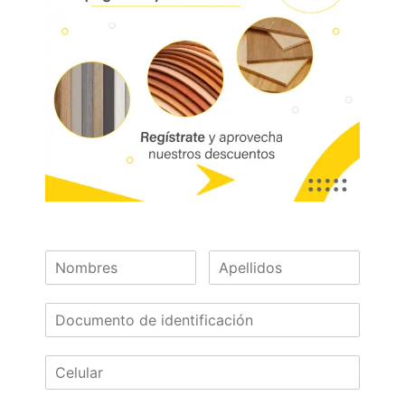
Supercor – Unicor – Superfondo
Características:
Resistencia al desgaste, al impacto, a
rayones, a agentes químicos y altas
temperaturas.
Se puede usar vertical y horizontalmente
en superficies de tráfico medio
Disponible con tecnología RH (Resistencia
a la humedad)
Las dos caras del tablero tienen las
mismas características.
Calibres (mm):
Disponibles: Sobre pedido:
4.0, 5.0, 15, 18, 36 9, 12, 25, 30
¿Necesitas asesoría?
¡Escríbenos!