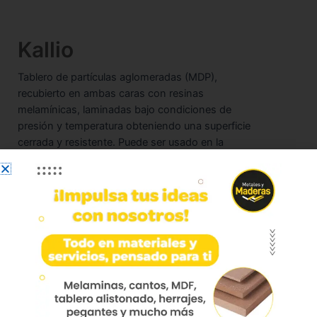
Kallio
Tablero de partículas aglomeradas (MDP),
recubierto en ambas caras con resinas
melamínicas, laminadas bajo condiciones de
presión y temperatura obteniendo una superficie
cerrada y resistente. Puede ser usado en la
fabricación de mobiliario y remodelación de
interiores.
Marca:
Duratex
Dimensiones:
183 x 244
Disponible en texturas:
Soft (bajo pedido) – Madera – Rustic