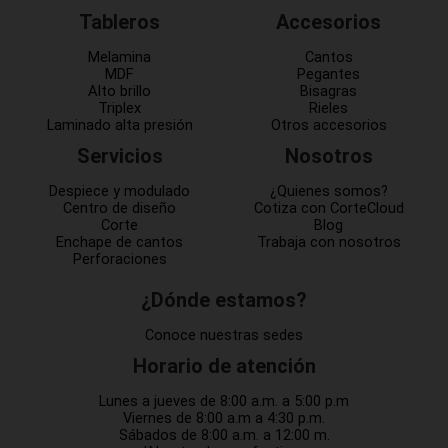
Tableros
Accesorios
Melamina
Cantos
MDF
Pegantes
Alto brillo
Bisagras
Triplex
Rieles
Laminado alta presión
Otros accesorios
Servicios
Nosotros
Despiece y modulado
¿Quienes somos?
Centro de diseño
Cotiza con CorteCloud
Corte
Blog
Enchape de cantos
Trabaja con nosotros
Perforaciones
¿Dónde estamos?
Conoce nuestras sedes
Horario de atención
Lunes a jueves de 8:00 a.m. a 5:00 p.m
Viernes de 8:00 a.m a 4:30 p.m.
Sábados de 8:00 a.m. a 12:00 m.