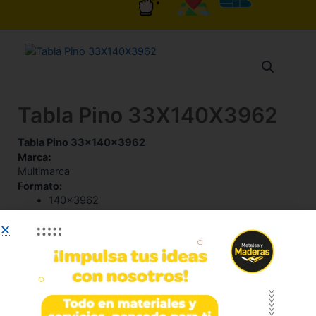
Tabla Pino 33X140X3962
Tabla Pino 33x140x3962
Marca
:
Multimarca
Formato:
140×3962
Calibre
:
33mm
Referencia
:
21010009
Código
: