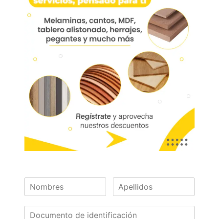
01437
¿Necesitas asesoría?
¡Escríbenos!
Las imágenes mostradas son de referencia y los colores podrían variar
en físico. Los costos de envío son variables y serán asumidos por el
comprador. No incluye servicios como corte, cantos o enchape. Sólo
despachamos tableros en la zona urbana de las ciudades donde
tenemos sucursal. Disponibilidad de mercancía sujeta a verificación de
inventario. Precio sujeto a cambios sin previo aviso.
Nuestras
Marcas