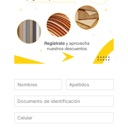
Supercor – Unicor – Superfondo
Características:
Resistencia al desgaste, al impacto, a
rayones, a agentes químicos y altas
temperaturas.
Se puede usar vertical y horizontalmente
en superficies de tráfico medio
Disponible con tecnología RH (Resistencia
a la humedad)
Las dos caras del tablero tienen las
mismas características.
Calibres (mm):
Disponibles: Sobre pedido:
4.0, 5.5, 15, 18, 36 9, 12, 25, 30
¿Necesitas asesoría?
¡Escríbenos!