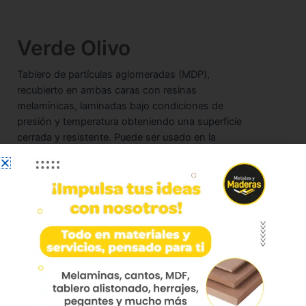
Verde Olivo
Tablero de partículas aglomeradas (MDP),
recubierto en ambas caras con resinas
melamínicas, laminadas bajo condiciones de
presión y temperatura obteniendo una superficie
cerrada y resistente. Puede ser usado en la
fabricación de mobiliario y remodelación de
interiores.
Marca:
Duratex
Dimensiones:
183 x 244
Disponible en texturas:
Soft