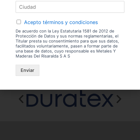
Las imágenes mostradas son de referencia y los colores podrían variar
en físico. Los costos de envío son variables y serán asumidos por el
comprador. No incluye servicios como corte, cantos o enchape. Sólo
despachamos tableros en la zona urbana de las ciudades donde
tenemos sucursal. Disponibilidad de mercancía sujeta a verificación de
Acepto términos y condiciones
inventario. Precio sujeto a cambios sin previo aviso.
De acuerdo con la Ley Estatutaria 1581 de 2012 de
Protección de Datos y sus normas reglamentarias, el
Nuestras
Titular presta su consentimiento para que sus datos,
facilitados voluntariamente, pasen a formar parte de
una base de datos, cuyo responsable es Metales Y
Marcas
Maderas Del Risaralda S A S
Enviar