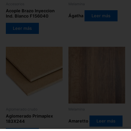
Accesorios
Melamina
Acople Brazo Inyeccion
Ágatha
Leer más
Ind. Blanco F156040
Leer más
Aglomerado crudo
Melamina
Aglomerado Primaplex
Amaretto
Leer más
183X244