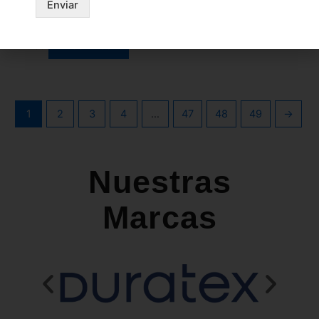
Enviar
Melamina
Ártico
Leer más
1
2
3
4
…
47
48
49
→
Nuestras
Marcas