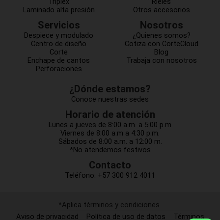
Triplex
Rieles
Laminado alta presión
Otros accesorios
Servicios
Nosotros
Despiece y modulado
¿Quienes somos?
Centro de diseño
Cotiza con CorteCloud
Corte
Blog
Enchape de cantos
Trabaja con nosotros
Perforaciones
¿Dónde estamos?
Conoce nuestras sedes
Horario de atención
Lunes a jueves de 8:00 a.m. a 5:00 p.m
Viernes de 8:00 a.m a 4:30 p.m.
Sábados de 8:00 a.m. a 12:00 m.
*No atendemos festivos
Contacto
Teléfono:
+57 300 912 4011
*Aplica términos y condiciones
Aviso de privacidad
Política de uso de datos
Términos